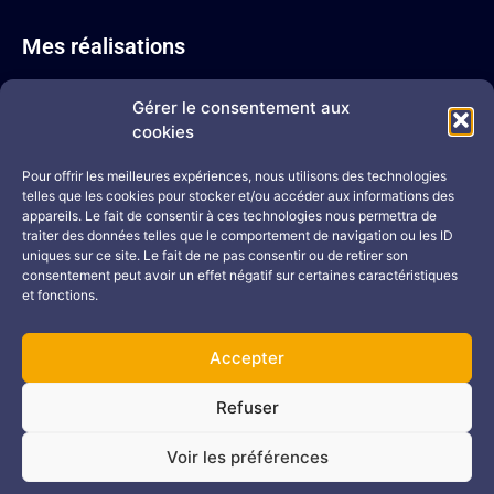
Mes réalisations
Pastel sec
Gérer le consentement aux
Sépia
cookies
Acrylique
Mine de plomb
Pour offrir les meilleures expériences, nous utilisons des technologies
telles que les cookies pour stocker et/ou accéder aux informations des
Mine de plomb colorisée
appareils. Le fait de consentir à ces technologies nous permettra de
Portraits
traiter des données telles que le comportement de navigation ou les ID
uniques sur ce site. Le fait de ne pas consentir ou de retirer son
Me contacter
consentement peut avoir un effet négatif sur certaines caractéristiques
et fonctions.
02 43 71 17 08
06 81 51 40 30
Accepter
Formulaire de contact
Refuser
Voir les préférences
Mentions légales
Politique de confidentialité
Site réalisé par Vimaweb