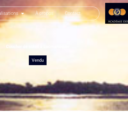
lisations
À propos
Contact
Coucher de soleil à Locmariaquer
Vendu