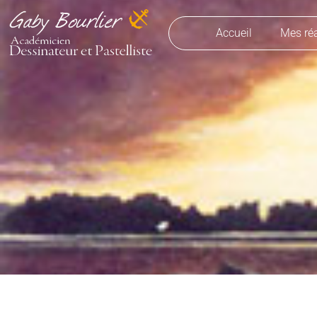
Aller
au
Accueil
Mes réa
contenu