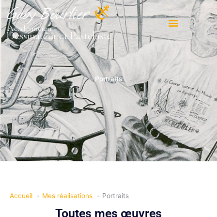
Aller
au
contenu
Mes réalisations
Portraits
Accueil
Mes réalisations
Portraits
Toutes mes œuvres