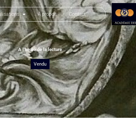
lisations
À propos
Contact
A l’heure de la lecture
Vendu