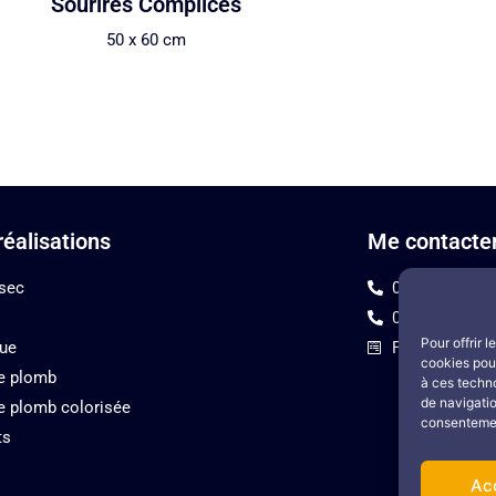
Sourires Complices
50 x 60 cm
éalisations
Me contacte
 sec
02 43 71 17 0
06 81 51 40 3
Pour offrir 
que
Formulaire de
cookies pour
e plomb
à ces techn
de navigatio
e plomb colorisée
consentement
ts
Ac