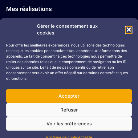
Mes réalisations
Pastel sec
Gérer le consentement aux
Sépia
cookies
Acrylique
Mine de plomb
Pour offrir les meilleures expériences, nous utilisons des technologies
telles que les cookies pour stocker et/ou accéder aux informations des
Mine de plomb colorisée
appareils. Le fait de consentir à ces technologies nous permettra de
Portraits
traiter des données telles que le comportement de navigation ou les ID
uniques sur ce site. Le fait de ne pas consentir ou de retirer son
Me contacter
consentement peut avoir un effet négatif sur certaines caractéristiques
et fonctions.
02 43 71 17 08
06 81 51 40 30
Accepter
Formulaire de contact
Refuser
Voir les préférences
Mentions légales
Politique de confidentialité
Site réalisé par Vimaweb
Politique de confidentialité