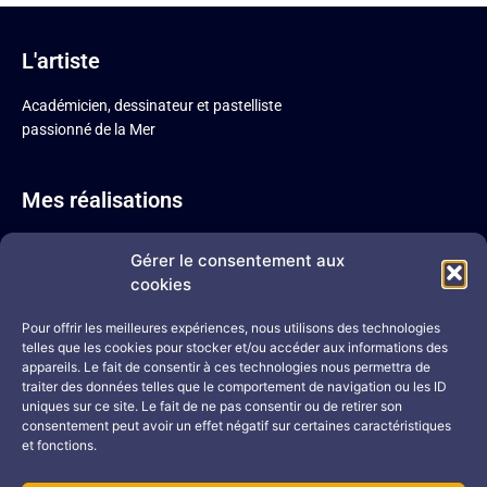
L'artiste
Académicien, dessinateur et pastelliste
passionné de la Mer
Mes réalisations
Pastel sec
Gérer le consentement aux
Sépia
cookies
Acrylique
Mine de plomb
Pour offrir les meilleures expériences, nous utilisons des technologies
telles que les cookies pour stocker et/ou accéder aux informations des
Mine de plomb colorisée
appareils. Le fait de consentir à ces technologies nous permettra de
Portraits
traiter des données telles que le comportement de navigation ou les ID
uniques sur ce site. Le fait de ne pas consentir ou de retirer son
Me contacter
consentement peut avoir un effet négatif sur certaines caractéristiques
et fonctions.
02 43 71 17 08