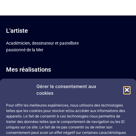
L'artiste
Académicien, dessinateur et pastelliste
passionné de la Mer
Mes réalisations
Pastel sec
Gérer le consentement aux
Sépia
cookies
Acrylique
Mine de plomb
Pour offrir les meilleures expériences, nous utilisons des technologies
telles que les cookies pour stocker et/ou accéder aux informations des
Mine de plomb colorisée
appareils. Le fait de consentir à ces technologies nous permettra de
Portraits
traiter des données telles que le comportement de navigation ou les ID
uniques sur ce site. Le fait de ne pas consentir ou de retirer son
Me contacter
consentement peut avoir un effet négatif sur certaines caractéristiques