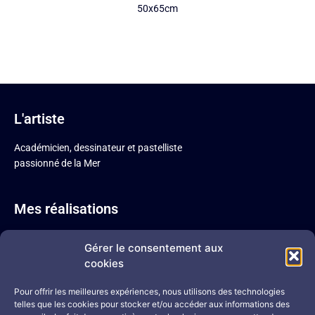
50x65cm
L'artiste
Académicien, dessinateur et pastelliste
passionné de la Mer
Mes réalisations
Pastel sec
Gérer le consentement aux
Sépia
cookies
Acrylique
Mine de plomb
Pour offrir les meilleures expériences, nous utilisons des technologies
telles que les cookies pour stocker et/ou accéder aux informations des
Mine de plomb colorisée